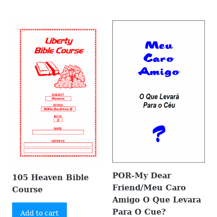
POR-My Dear
105 Heaven Bible
Friend/Meu Caro
Course
Amigo O Que Levara
Para O Cue?
Add to cart