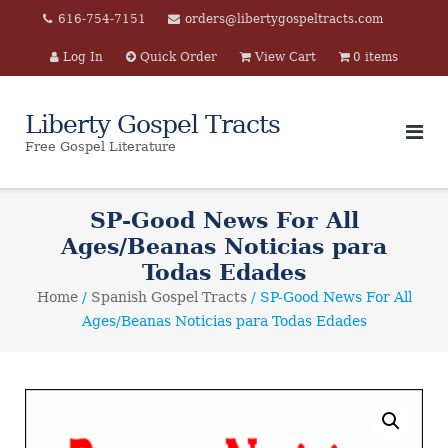
Skip
616-754-7151
orders@libertygospeltracts.com
to
Log In
Quick Order
View Cart
0 items
content
Liberty Gospel Tracts
Free Gospel Literature
SP-Good News For All
Ages/Beanas Noticias para
Todas Edades
Home
/
Spanish Gospel Tracts
/ SP-Good News For All
Ages/Beanas Noticias para Todas Edades